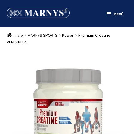
Ir
Ir
Menú
a
al
la
contenido
Inicio
navegación
Inicio
MARNYS SPORTS
Power
Premium Creatine
Quienes somos
VENEZUELA
Productos
Blog
Mi cuenta