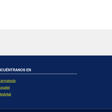
NCUÉNTRANOS EN
Farmatodo
Locatel
Redvital