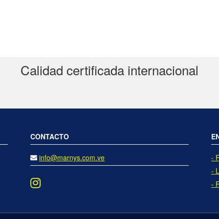
Calidad certificada internacional
CONTACTO
E
info@marnys.com.ve
- 
- 
- 