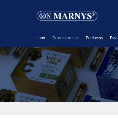
Ir
Ir
a
al
la
contenido
navegación
Inicio
Quienes somos
Productos
Blog