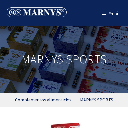
Ir
Ir
Menú
a
al
la
contenido
Inicio
navegación
Quienes somos
Productos
MARNYS SPORTS
Blog
Mi cuenta
Complementos alimenticios
MARNYS SPORTS