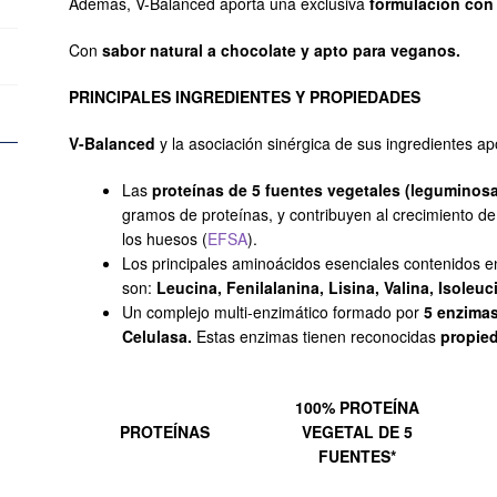
Además, V-Balanced aporta una exclusiva
formulación con 
Con
sabor natural a chocolate y apto para veganos.
PRINCIPALES INGREDIENTES Y PROPIEDADES
V-Balanced
y la asociación sinérgica de sus ingredientes ap
Las
proteínas de 5 fuentes vegetales (leguminosa
gramos de proteínas, y contribuyen al crecimiento d
los huesos (
EFSA
).
Los principales aminoácidos esenciales contenidos e
son:
Leucina, Fenilalanina, Lisina, Valina, Isoleu
Un complejo multi-enzimático formado por
5 enzimas
Celulasa.
Estas enzimas tienen reconocidas
propied
100% PROTEÍNA
PROTEÍNAS
VEGETAL DE 5
FUENTES*