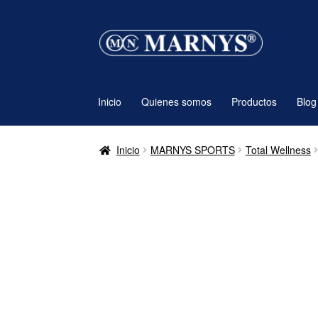
Ir
Ir
a
al
la
contenido
navegación
Inicio
Quienes somos
Productos
Blog
Inicio
MARNYS SPORTS
Total Wellness