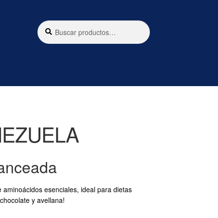
Buscar
Buscar
por:
ENEZUELA
lanceada
 aminoácidos esenciales, ideal para dietas
chocolate y avellana!