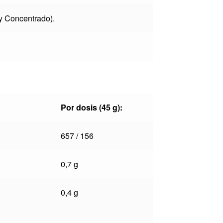
 y Concentrado).
Por dosis (45 g):
657 / 156
0,7 g
0,4 g