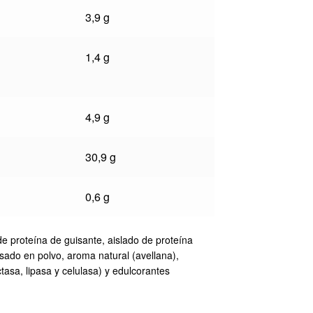
3,9 g
1,4 g
4,9 g
30,9 g
0,6 g
 de proteína de guisante, aislado de proteína
sado en polvo, aroma natural (avellana),
tasa, lipasa y celulasa) y edulcorantes