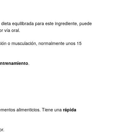
dieta equilibrada para este ingrediente, puede
r vía oral.
ción o musculación, normalmente unos 15
entrenamiento
.
lementos alimenticios. Tiene una
rápida
or.