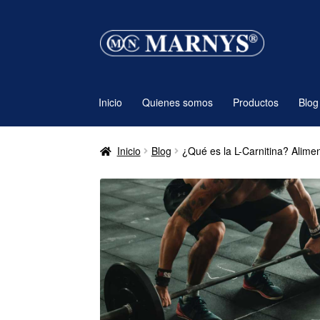
Ir
Ir
a
al
la
contenido
navegación
Inicio
Quienes somos
Productos
Blog
Inicio
Blog
¿Qué es la L-Carnitina? Alime