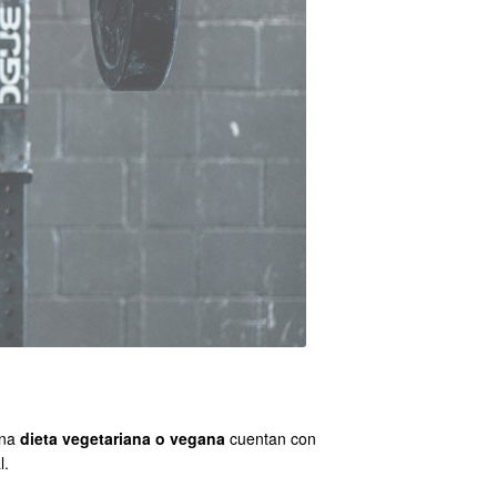
una
dieta vegetariana o vegana
cuentan con
l.