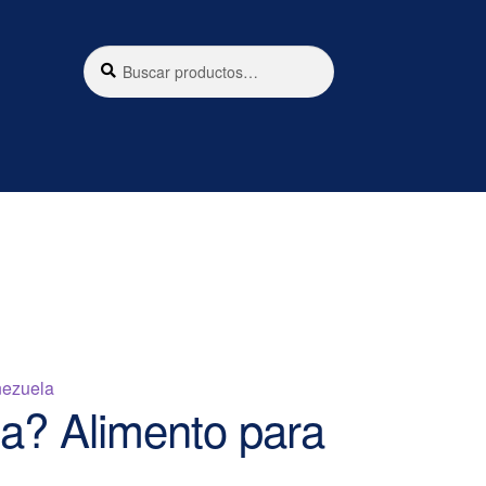
Buscar
Buscar
por:
ezuela
na? Alimento para